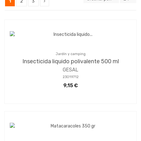
1
2
3
Jardín y camping
Insecticida liquido polivalente 500 ml
GESAL
23019712
9,15 €