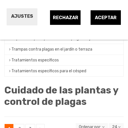
Fungicidas de plantas y jardín
AJUSTES
Herbicidas generales y selectivos
RECHAZAR
ACEPTAR
Insecticidas específicos para plantas
Repelentes y ahuyentadores de plagas de jardín
Trampas contra plagas en el jardín o terraza
Tratamientos específicos
Tratamientos específicos para el césped
Cuidado de las plantas y
control de plagas
Ordenar por:
24