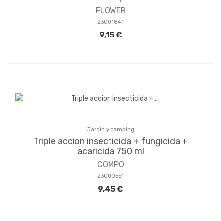
FLOWER
23001841
9,15 €
Jardín y camping
Triple accion insecticida + fungicida +
acaricida 750 ml
COMPO
23000551
9,45 €